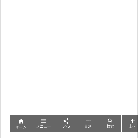






メニュー
SNS
目次
検索
上へ
ホーム