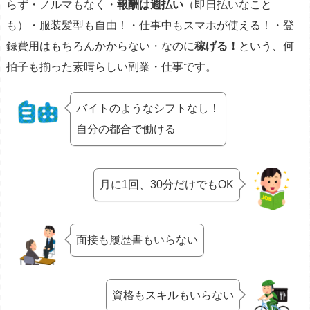
らず・ノルマもなく・
報酬は週払い
（即日払いなこと
も）・服装髪型も自由！・仕事中もスマホが使える！・登
録費用はもちろんかからない・なのに
稼げる！
という、何
拍子も揃った素晴らしい副業・仕事です。
バイトのようなシフトなし！
自分の都合で働ける
月に1回、30分だけでもOK
面接も履歴書もいらない
資格もスキルもいらない