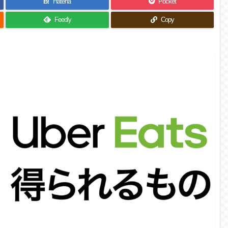
B!
Hatena
Pocket
Feedly
Copy