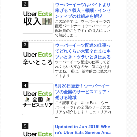
ウーバーイーツはバイトより
稼げる？収入・報酬・インセ
ンティブの仕組みを解説
この記事では、ウーバーイーツの
配達パートナー（ウーバーイーツ
配達員のことです）の収入につい
て解説しま ...
ウーバーイーツ配達の仕事っ
てどれくらい大変？たまにキ
ツいとき・ツラいときはある
ウーバーイーツ配達の仕事ってど
れくらい大変なのか、気になりま
すよね。 私は、基本的には他のバ
イトより ...
5月26日更新！ウーバーイー
ツの全国のサービスエリア・
働ける地域
この記事では、Uber Eats（ウー
バーイーツ）の全国のサービスエ
リアを紹介します！ このエリア内
...
Updated in Jun 2019! Whe
re’s Uber Eats Service Area