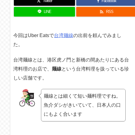
Twitter
Facebook

LINE
RSS
今回はUber Eatsで
台湾麺線
の出前を頼んでみまし
た。
台湾麺線とは、港区虎ノ門と新橋の間あたりにある台
湾料理のお店で、
麺線
という台湾料理を扱っている珍
しい店舗です。
麺線とは細くて短い麺料理ですね。
魚介ダシがきいていて、日本人の口
にもよく合います