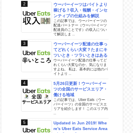
ウーバーイーツはバイトより
稼げる？収入・報酬・インセ
ンティブの仕組みを解説
この記事では、ウーバーイーツの
配達パートナー（ウーバーイーツ
配達員のことです）の収入につい
て解説しま ...
ウーバーイーツ配達の仕事っ
てどれくらい大変？たまにキ
ツいとき・ツラいときはある
ウーバーイーツ配達の仕事ってど
れくらい大変なのか、気になりま
すよね。 私は、基本的には他のバ
イトより ...
5月26日更新！ウーバーイー
ツの全国のサービスエリア・
働ける地域
この記事では、Uber Eats（ウー
バーイーツ）の全国のサービスエ
リアを紹介します！ このエリア内
...
Updated in Jun 2019! Whe
re’s Uber Eats Service Area