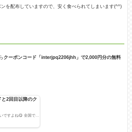
ーポンを配布していますので、安く食べられてしまいます(^^)
ら
クーポンコード「
interjpq2206jhh
」で2,000円分の無料
ドと2回目以降のク
みなさん、クーポンで食べられるタダ飯って美味しいですよね😋 全国で人気のウーバーイーツでは ...