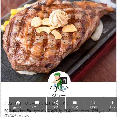
ジョー






こんにちは、ジョーです、はじめまして！
メニュー
SNS
目次
検索
上へ
ホーム
2016年のUber Eatsサービス開始直後に配達パートナーに登録して、3
年が経ちました。