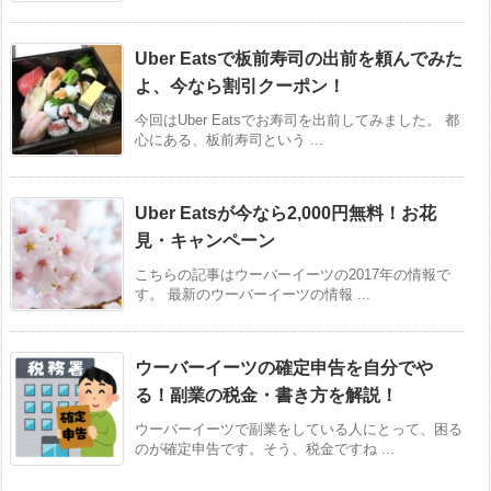
Uber Eatsで板前寿司の出前を頼んでみた
よ、今なら割引クーポン！
今回はUber Eatsでお寿司を出前してみました。 都
心にある、板前寿司という ...
Uber Eatsが今なら2,000円無料！お花
見・キャンペーン
こちらの記事はウーバーイーツの2017年の情報で
す。 最新のウーバーイーツの情報 ...
ウーバーイーツの確定申告を自分でや
る！副業の税金・書き方を解説！
ウーバーイーツで副業をしている人にとって、困る
のが確定申告です。そう、税金ですね ...