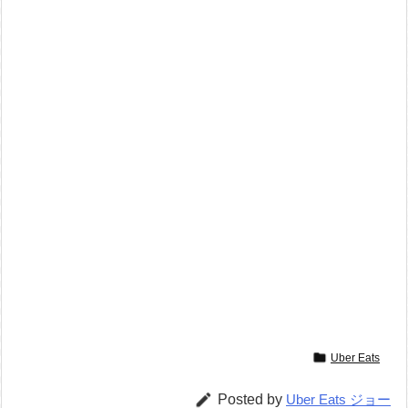

Uber Eats

Posted by
Uber Eats ジョー