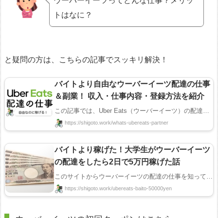
ウーバーイーツってどんな仕事？メリッ
トはなに？
と疑問の方は、こちらの記事でスッキリ解決！
バイトより自由なウーバーイーツ配達の仕事
＆副業！ 収入・仕事内容・登録方法を紹介
この記事では、Uber Eats（ウーバーイーツ）の配達の仕事（配達員）について紹介します！ ウーバーイー ...
https://shigoto.work/whats-ubereats-partner
バイトより稼げた！大学生がウーバーイーツ
の配達をしたら2日で5万円稼げた話
このサイトからウーバーイーツの配達の仕事を知って、2日で5万円稼いだ大学生さんにお話を聞くことがで ...
https://shigoto.work/ubereats-baito-50000yen