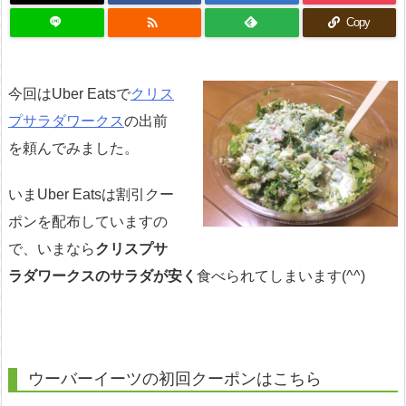

Copy
今回はUber Eatsで
クリス
プサラダワークス
の出前
を頼んでみました。
いまUber Eatsは割引クー
ポンを配布していますの
で、いまなら
クリスプサ
ラダワークスのサラダが安く
食べられてしまいます(^^)
ウーバーイーツの初回クーポンはこちら